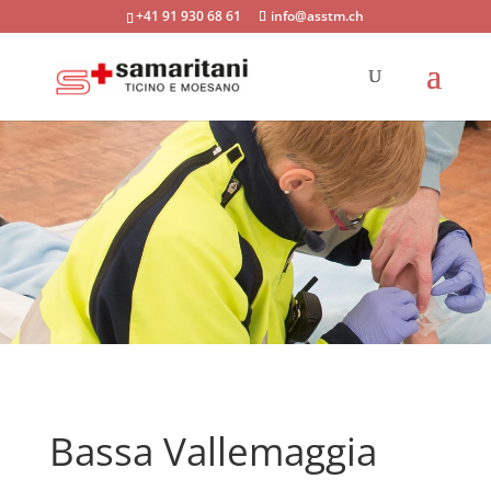
+41 91 930 68 61
info@asstm.ch
Bassa Vallemaggia