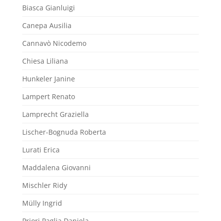
Biasca Gianluigi
Canepa Ausilia
Cannavò Nicodemo
Chiesa Liliana
Hunkeler Janine
Lampert Renato
Lamprecht Graziella
Lischer-Bognuda Roberta
Lurati Erica
Maddalena Giovanni
Mischler Ridy
Mülly Ingrid
Priori Paglia Daniela