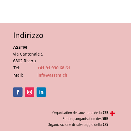
Indirizzo
ASSTM
via Cantonale 5
6802 Rivera
Tel:
+41 91 930 68 61
Mail:
info@asstm.ch