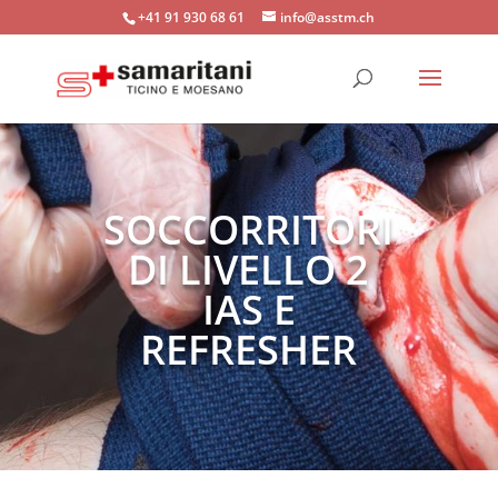
+41 91 930 68 61
info@asstm.ch
SOCCORRITORI
DI LIVELLO 2
IAS E
REFRESHER