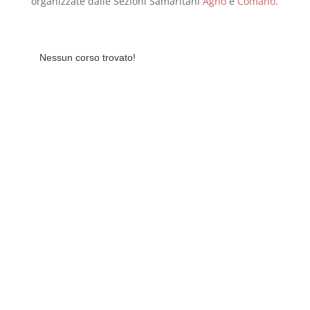
organizzate dalle Sezioni Samaritani
Agno
e
Comano
.