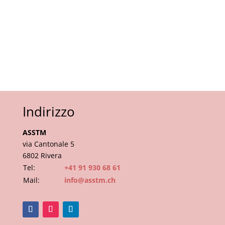
Indirizzo
ASSTM
via Cantonale 5
6802 Rivera
Tel:
+41 91 930 68 61
Mail:
info@asstm.ch