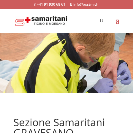
+41 91 930 68 61
info@asstm.ch
Sezione Samaritani
GRAVESANO-