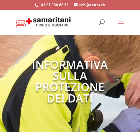
+41 91 930 68 61
info@asstm.ch
INFORMATIVA
SULLA
PROTEZIONE
DEI DATI