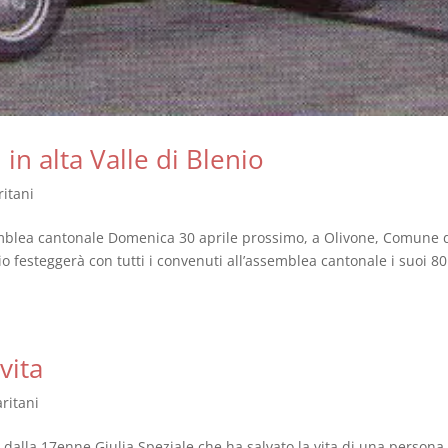
in alta Valle di Blenio
itani
semblea cantonale Domenica 30 aprile prossimo, a Olivone, Comune 
o festeggerà con tutti i convenuti all’assemblea cantonale i suoi 80
vita
ritani
i dalla 17enne Giulia Speziale che ha salvato la vita di una person