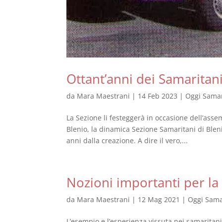
Ottant’anni dei Samaritani 
da
Mara Maestrani
|
14 Feb 2023
|
Oggi Samar
La Sezione li festeggerà in occasione dell’as
Blenio, la dinamica Sezione Samaritani di Bleni
anni dalla creazione. A dire il vero,...
Nozioni importanti per la 
da
Mara Maestrani
|
12 Mag 2021
|
Oggi Sama
L’esempio e l’esperienza vissuta nei samaritan