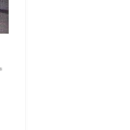
di
a.